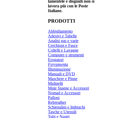
lamentele e disguidi non si
lavora più con le Poste
Italiane.
PRODOTTI
Abbigliamento
Adesivi e Tabelle
Analisi gas e varie
Cerchioni e Fasce
Coltelli e Lavagne
Computer e strumenti
Erogatori
Ferramenta
Illuminazione
Manuali e DVD
Maschere e Pinne
Mulinelli
Mute Stagne e Accessori
Nomad e Accessori
Palloni
Rebreather
Schienalini e Imbrachi
Tasche e Utensili
Tubi e Nastri