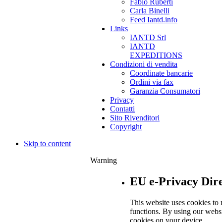
Fabio Ruberti
Carla Binelli
Feed Iantd.info
Links
IANTD Srl
IANTD
EXPEDITIONS
Condizioni di vendita
Coordinate bancarie
Ordini via fax
Garanzia Consumatori
Privacy
Contatti
Sito Rivenditori
Copyright
Skip to content
Warning
EU e-Privacy Dire
This website uses cookies to 
functions. By using our websi
cookies on your device.