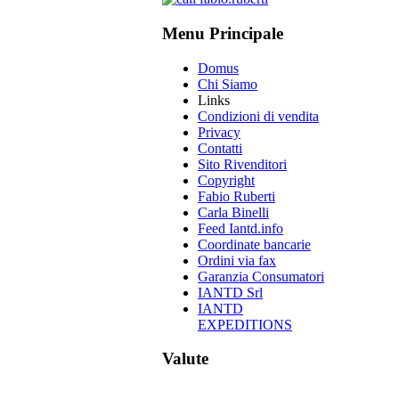
Menu Principale
Domus
Chi Siamo
Links
Condizioni di vendita
Privacy
Contatti
Sito Rivenditori
Copyright
Fabio Ruberti
Carla Binelli
Feed Iantd.info
Coordinate bancarie
Ordini via fax
Garanzia Consumatori
IANTD Srl
IANTD
EXPEDITIONS
Valute