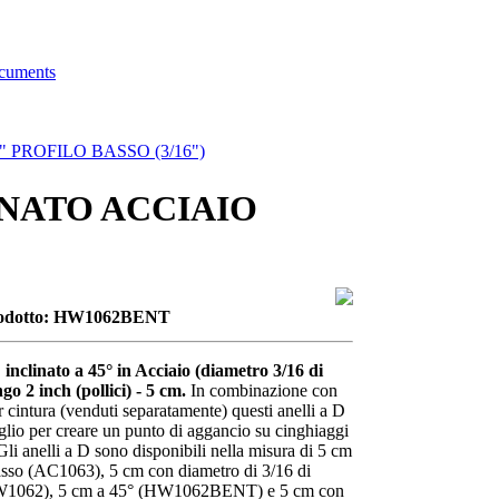
ocuments
" PROFILO BASSO (3/16")
INATO ACCIAIO
rodotto: HW1062BENT
 inclinato a 45° in Acciaio (diametro 3/16 di
ngo 2 inch (pollici) - 5 cm.
In combinazione con
r cintura (venduti separatamente) questi anelli a D
lio per creare un punto di aggancio su cinghiaggi
 Gli anelli a D sono disponibili nella misura di 5 cm
basso (AC1063), 5 cm con diametro di 3/16 di
HW1062), 5 cm a 45° (HW1062BENT) e 5 cm con