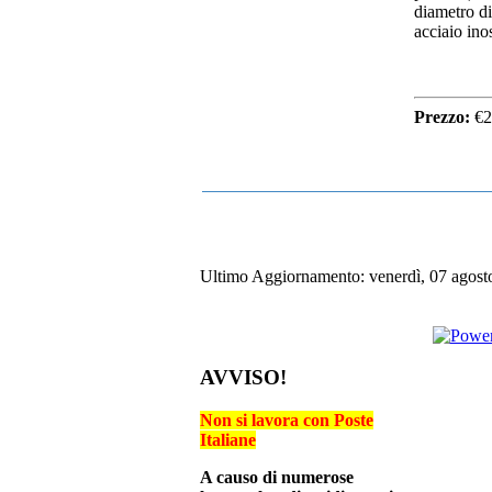
diametro di
acciaio ino
Prezzo:
€2
Ultimo Aggiornamento: venerdì, 07 agost
AVVISO!
Non si lavora con Poste
Italiane
A causo di numerose