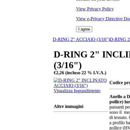
View Privacy Policy
View e-Privacy Directive D
I agree
D-RING 2" ACCIAIO (3/16")
D-RING 2
D-RING 2" INCL
(3/16")
€2,26 (incluso 22 % I.V.A.)
Codice p
Visualizza Ingrandimento
Anello a D
pollice) lu
Altre immagini
passanti pe
sono il meg
di tessuto.
a profilo 
pollice (