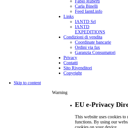
Fabio Ruberti
Carla Binelli
Feed Iantd.info
Links
IANTD Srl
IANTD
EXPEDITIONS
Condizioni di vendita
Coordinate bancarie
Ordini via fax
Garanzia Consumatori
Privacy
Contatti
Sito Rivenditori
Copyright
Skip to content
Warning
EU e-Privacy Dire
This website uses cookies to 
functions. By using our websi
cookies on your device.