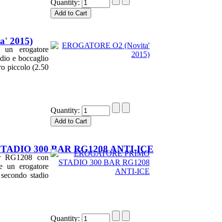
Quantity:
' 2015)
 un erogatore
adio e boccaglio
ro piccolo (2.50
Quantity:
ADIO 300 BAR RG1208 ANTI-ICE
ar RG1208 con
re un erogatore
 secondo stadio
Quantity: