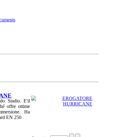
ocuments
ANE
o Stadio. E'il
ché offre ottime
immersione. Ha
ndard EN 250