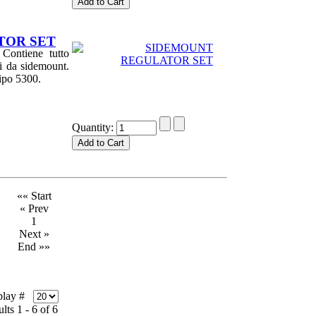
TOR SET
tiene tutto
ri da sidemount.
tipo 5300.
Quantity:
«« Start
« Prev
1
Next »
End »»
play #
lts 1 - 6 of 6