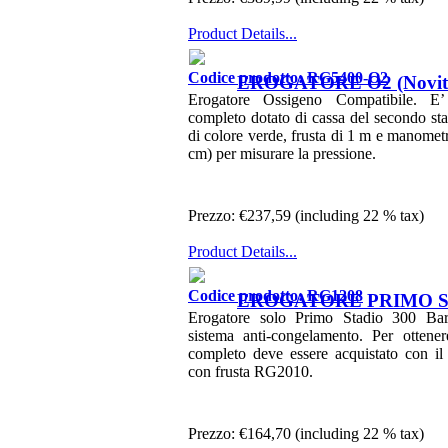
Product Details...
Codice prodotto: RG5400-O2
EROGATORE O2 (Novita
Erogatore Ossigeno Compatibile. E’
completo dotato di cassa del secondo st
di colore verde, frusta di 1 m e manomet
cm) per misurare la pressione.
Prezzo:
€237,59 (including 22 % tax)
Product Details...
Codice prodotto: RG1208
EROGATORE PRIMO ST
Erogatore solo Primo Stadio 300 B
sistema anti-congelamento. Per ottene
completo deve essere acquistato con il
con frusta RG2010.
Prezzo:
€164,70 (including 22 % tax)