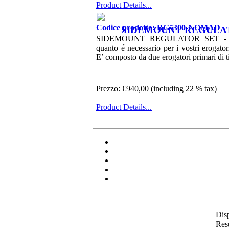
Product Details...
Codice prodotto: RG5300-NOMAD
SIDEMOUNT REGULA
SIDEMOUNT REGULATOR SET - Con
quanto é necessario per i vostri erogato
E’ composto da due erogatori primari di 
Prezzo:
€940,00 (including 22 % tax)
Product Details...
Dis
Resu