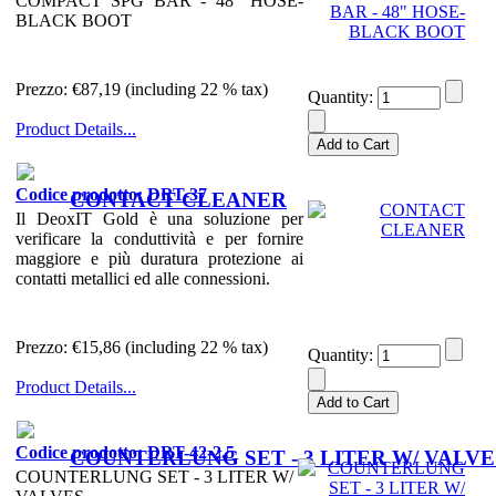
COMPACT SPG BAR - 48" HOSE-
BLACK BOOT
Prezzo:
€87,19 (including 22 % tax)
Quantity:
Product Details...
Codice prodotto: DRT-37
CONTACT CLEANER
Il DeoxIT Gold è una soluzione per
verificare la conduttività e per fornire
maggiore e più duratura protezione ai
contatti metallici ed alle connessioni.
Prezzo:
€15,86 (including 22 % tax)
Quantity:
Product Details...
Codice prodotto: DRT-42-2.5
COUNTERLUNG SET - 3 LITER W/ VALVE
COUNTERLUNG SET - 3 LITER W/