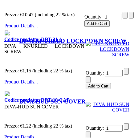
Prezzo:
€10,47 (including 22 % tax)
Quantity:
Product Details...
Codice prodotto: DRT-31-4
DIVA KNURLED LOCKDOWN SCREW
DIVA KNURLED LOCKDOWN
SCREW.
Prezzo:
€1,15 (including 22 % tax)
Quantity:
Product Details...
Codice prodotto: DRT-18-CAP
DIVA-HUD SUN COVER
DIVA-HUD SUN COVER
Prezzo:
€1,22 (including 22 % tax)
Quantity:
Product Details...