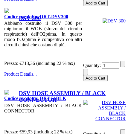
Codice prodotto: DRT-DSV300
DSV 300
Abbiamo costruito il DSV 300 per
migliorare il WOB (sforzo del circuito
respiratorio) dell’O2ptima. In questo
modo l’O2ptima è competitivo con altri
circuiti chiusi che costano di più.
Prezzo:
€713,36 (including 22 % tax)
Quantity:
Product Details...
DSV HOSE ASSEMBLY / BLACK
Codice prodotto: DRT-71BLK
CONNECTOR
DSV HOSE ASSEMBLY / BLACK
CONNECTOR.
Prezzo:
€59,93 (including 22 % tax)
Quantity: