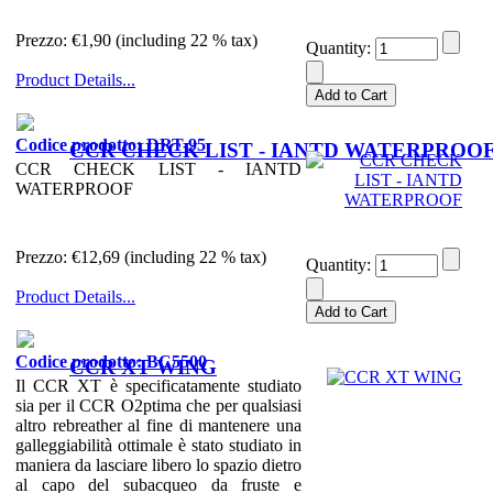
Prezzo:
€1,90 (including 22 % tax)
Quantity:
Product Details...
Codice prodotto: DRT-95
CCR CHECK LIST - IANTD WATERPROO
CCR CHECK LIST - IANTD
WATERPROOF
Prezzo:
€12,69 (including 22 % tax)
Quantity:
Product Details...
Codice prodotto: BC5500
CCR XT WING
Il CCR XT è specificatamente studiato
sia per il CCR O2ptima che per qualsiasi
altro rebreather al fine di mantenere una
galleggiabilità ottimale è stato studiato in
maniera da lasciare libero lo spazio dietro
al capo del subacqueo da fruste e