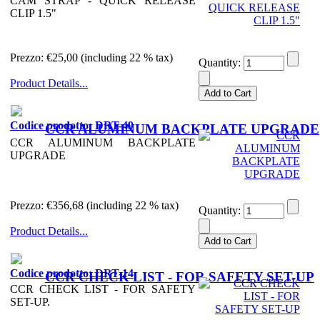
CAM STRAP - QUICK RELEASE
CLIP 1.5"
Prezzo:
€25,00 (including 22 % tax)
Quantity:
Product Details...
Codice prodotto: DRT-49
CCR ALUMINUM BACKPLATE UPGRADE
CCR ALUMINUM BACKPLATE
UPGRADE
Prezzo:
€356,68 (including 22 % tax)
Quantity:
Product Details...
Codice prodotto: DRT-14
CCR CHECK LIST - FOR SAFETY SET-UP
CCR CHECK LIST - FOR SAFETY
SET-UP.