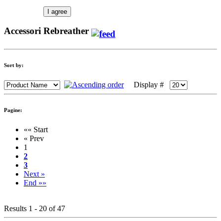
I agree
Accessori Rebreather
Sort by:
Display #
Pagine:
«« Start
« Prev
1
2
3
Next »
End »»
Results 1 - 20 of 47