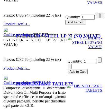
VALVES
Prezzo:
€435,94 (including 22 % tax)
Quantity:
Product Details...
Codice prodotto: CY-LP27
CYLINDER - STEEL LP 27 (NO VALVE)
CYLINDER - STEEL LP 27 (NO
VALVE)
Prezzo:
€237,79 (including 22 % tax)
Quantity:
Product Details...
Codice prodotto: DRT-36-10
DISINFECTANT TABLETS
Compresse disinfettanti. Il disinfettante
DuPont RelyOn Multi-Purpose è a largo
spettro ed è efficace su un’ampia gamma
di germi patogeni, perfetto per disifettare
ogni parte del CCR.