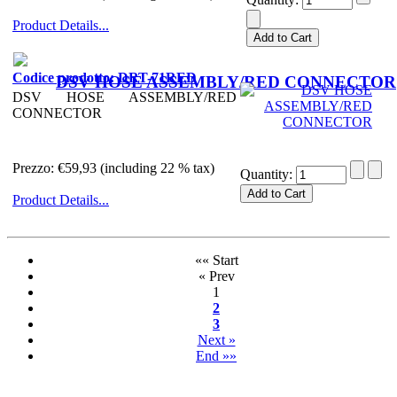
Product Details...
Codice prodotto: DRT-71RED
DSV HOSE ASSEMBLY/RED CONNECTOR
DSV HOSE ASSEMBLY/RED
CONNECTOR
Prezzo:
€59,93 (including 22 % tax)
Quantity:
Product Details...
«« Start
« Prev
1
2
3
Next »
End »»