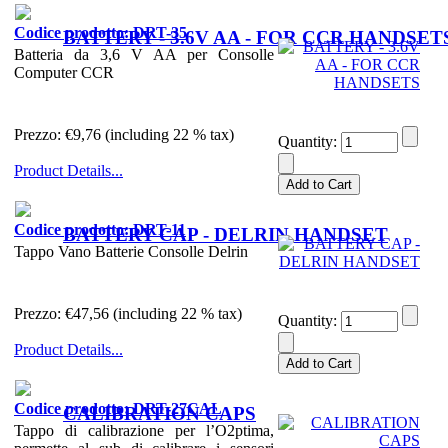
Codice prodotto: DRT-35
BATTERY - 3.6V AA - FOR CCR HANDSET
Batteria da 3,6 V AA per Consolle
Computer CCR
Prezzo:
€9,76 (including 22 % tax)
Quantity:
Product Details...
Codice prodotto: DRT-11
BATTERY CAP - DELRIN HANDSET
Tappo Vano Batterie Consolle Delrin
Prezzo:
€47,56 (including 22 % tax)
Quantity:
Product Details...
Codice prodotto: DRT-27CAL
CALIBRATION CAPS
Tappo di calibrazione per l’O2ptima,