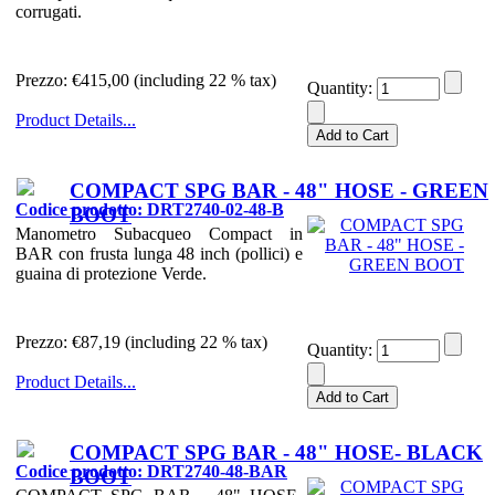
corrugati.
Prezzo:
€415,00 (including 22 % tax)
Quantity:
Product Details...
COMPACT SPG BAR - 48" HOSE - GREEN
Codice prodotto: DRT2740-02-48-B
BOOT
Manometro Subacqueo Compact in
BAR con frusta lunga 48 inch (pollici) e
guaina di protezione Verde.
Prezzo:
€87,19 (including 22 % tax)
Quantity:
Product Details...
COMPACT SPG BAR - 48" HOSE- BLACK
Codice prodotto: DRT2740-48-BAR
BOOT