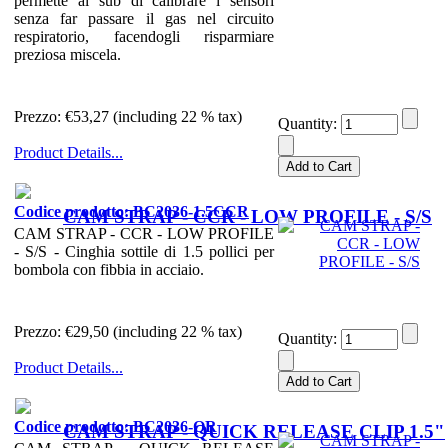
permette al sub di calibrare i sensori
senza far passare il gas nel circuito
respiratorio, facendogli risparmiare
preziosa miscela.
Prezzo:
€53,27 (including 22 % tax)
Quantity:
Product Details...
Codice prodotto: BC2036-1.5CCR
CAM STRAP - CCR - LOW PROFILE - S/S
CAM STRAP - CCR - LOW PROFILE
- S/S - Cinghia sottile di 1.5 pollici per
bombola con fibbia in acciaio.
Prezzo:
€29,50 (including 22 % tax)
Quantity:
Product Details...
Codice prodotto: BC2036-QR
CAM STRAP - QUICK RELEASE CLIP 1.5"